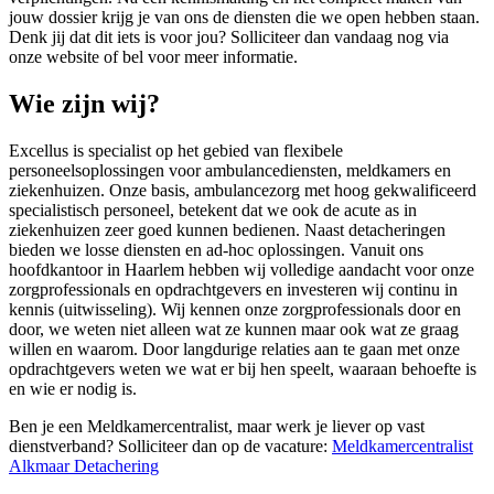
jouw dossier krijg je van ons de diensten die we open hebben staan.
Denk jij dat dit iets is voor jou? Solliciteer dan vandaag nog via
onze website of bel voor meer informatie.
Wie zijn wij?
Excellus is specialist op het gebied van flexibele
personeelsoplossingen voor ambulancediensten, meldkamers en
ziekenhuizen. Onze basis, ambulancezorg met hoog gekwalificeerd
specialistisch personeel, betekent dat we ook de acute as in
ziekenhuizen zeer goed kunnen bedienen. Naast detacheringen
bieden we losse diensten en ad-hoc oplossingen. Vanuit ons
hoofdkantoor in Haarlem hebben wij volledige aandacht voor onze
zorgprofessionals en opdrachtgevers en investeren wij continu in
kennis (uitwisseling). Wij kennen onze zorgprofessionals door en
door, we weten niet alleen wat ze kunnen maar ook wat ze graag
willen en waarom. Door langdurige relaties aan te gaan met onze
opdrachtgevers weten we wat er bij hen speelt, waaraan behoefte is
en wie er nodig is.
Ben je een Meldkamercentralist, maar werk je liever op vast
dienstverband? Solliciteer dan op de vacature:
Meldkamercentralist
Alkmaar Detachering