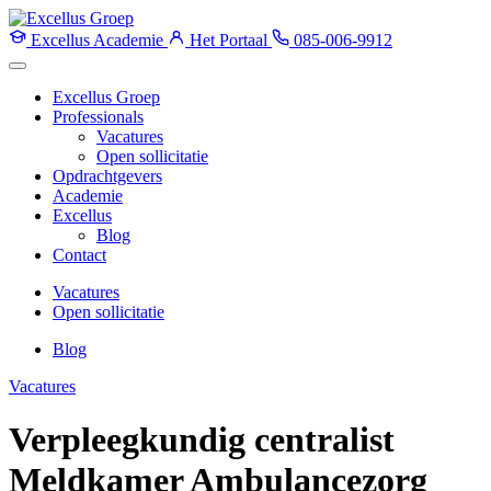
Excellus Academie
Het Portaal
085-006-9912
Excellus Groep
Professionals
Vacatures
Open sollicitatie
Opdrachtgevers
Academie
Excellus
Blog
Contact
Vacatures
Open sollicitatie
Blog
Vacatures
Verpleegkundig centralist
Meldkamer Ambulancezorg