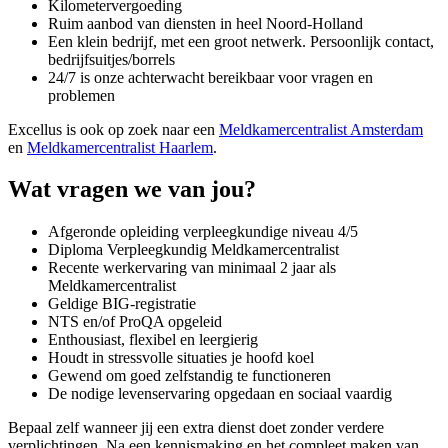
Kilometervergoeding
Ruim aanbod van diensten in heel Noord-Holland
Een klein bedrijf, met een groot netwerk. Persoonlijk contact,
bedrijfsuitjes/borrels
24/7 is onze achterwacht bereikbaar voor vragen en
problemen
Excellus is ook op zoek naar een
Meldkamercentralist Amsterdam
en
Meldkamercentralist Haarlem
.
Wat vragen we van jou?
Afgeronde opleiding verpleegkundige niveau 4/5
Diploma Verpleegkundig Meldkamercentralist
Recente werkervaring van minimaal 2 jaar als
Meldkamercentralist
Geldige BIG-registratie
NTS en/of ProQA opgeleid
Enthousiast, flexibel en leergierig
Houdt in stressvolle situaties je hoofd koel
Gewend om goed zelfstandig te functioneren
De nodige levenservaring opgedaan en sociaal vaardig
Bepaal zelf wanneer jij een extra dienst doet zonder verdere
verplichtingen. Na een kennismaking en het compleet maken van